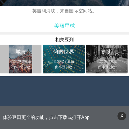
英吉利海峡，来自国际空间站。
美丽星球
相关豆列
城市
俯瞰世界
街头
包含29个豆苗
包含42个豆苗
包含70个豆苗
由sking创建
由小豆创建
由小豆创建
X
体验豆田更全的功能，点击下载或打开App