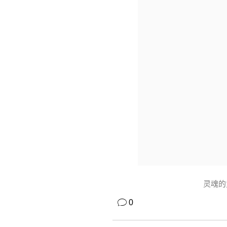
灵魂的力
0