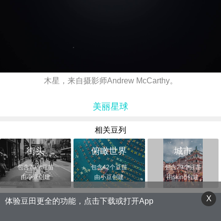
木星，来自摄影师Andrew McCarthy。
美丽星球
相关豆列
街头
俯瞰世界
城市
包含70个豆苗
包含42个豆苗
包含29个豆苗
由小豆创建
由小豆创建
由sking创建
X
体验豆田更全的功能，点击下载或打开App