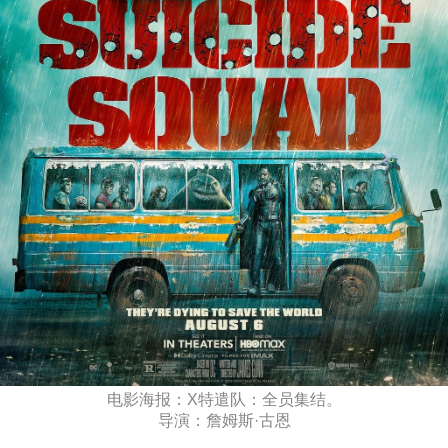
电影海报：X特遣队：全员集结。
导演：詹姆斯·古恩