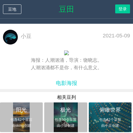
豆田
登录
豆地
2021-05-09
小豆
海报：人潮汹涌，导演：饶晓志。
人潮汹涌都不是你，有什么意义。
电影海报
相关豆列
阳光
极光
俯瞰世界
包含42个豆苗
包含50个豆苗
包含42个豆苗
由sking创建
由小豆创建
由小豆创建