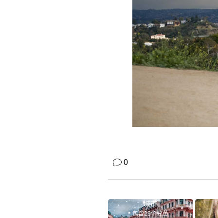
0
城市
包含29个豆苗