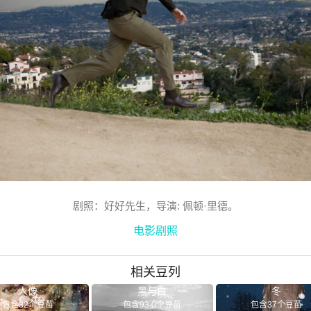
剧照：好好先生，导演: 佩顿·里德。
电影剧照
相关豆列
人像
黑与白
冬
包含32个豆苗
包含93.0个豆苗
包含37个豆苗