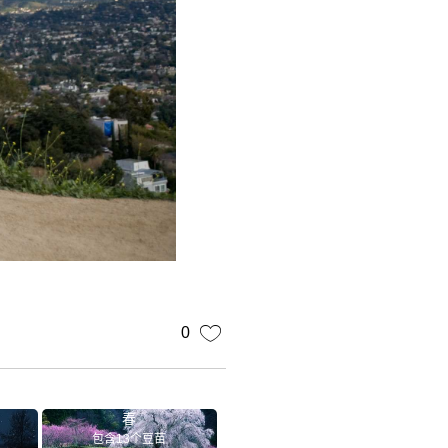
0
春
包含13个豆苗